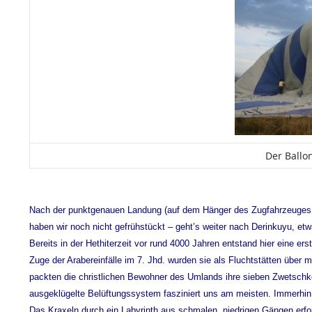
Der Ballo
Nach der punktgenauen Landung (auf dem Hänger des Zugfahrzeuges!) 
haben wir noch nicht gefrühstückt – geht’s weiter nach Derinkuyu, e
Bereits in der Hethiterzeit vor rund 4000 Jahren entstand hier eine e
Zuge der Arabereinfälle im 7. Jhd. wurden sie als Fluchtstätten über
packten die christlichen Bewohner des Umlands ihre sieben Zwetschke
ausgeklügelte Belüftungssystem fasziniert uns am meisten. Immerhin 
Das Kraxeln durch ein Labyrinth aus schmalen, niedrigen Gängen erfo