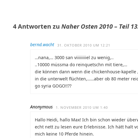
4 Antworten zu
Naher Osten 2010 – Teil 13
bernd.wacht
31. OKTOBER 2010 UM 12:21
…nana,… 3000 san viiiiiiiiel zu wenig,..
..10000 müssma do reinquetschn mit tiere,…
die können dann wenn die chickenhouse-kapelle „
in die unterwelt flüchten,……aber ob 80 meter reich
go syria GOGO!!??
Anonymous
1. NOVEMBER 2010 UM 1:40
Hallo Heidi, hallo Max! Ich bin schon wieder übe
echt nett zu lesen eure Erlebnisse. Ich hätt hal
mich keine 10 Pferde hinein.