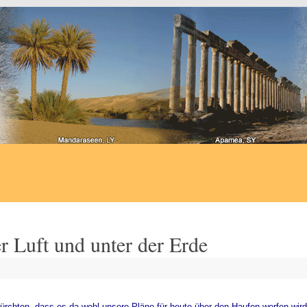
r Luft und unter der Erde
 fürchten, dass es da wohl unsere Pläne für heute über den Haufen werfen wir