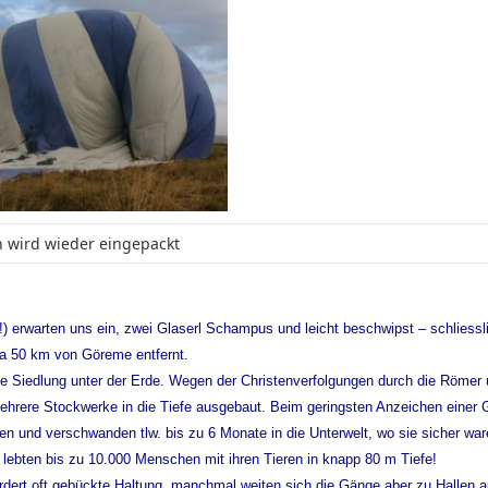
n wird wieder eingepackt
erwarten uns ein, zwei Glaserl Schampus und leicht beschwipst – schliessl
twa 50 km von Göreme entfernt.
rste Siedlung unter der Erde. Wegen der Christenverfolgungen durch die Römer
 mehrere Stockwerke in die Tiefe ausgebaut. Beim geringsten Anzeichen einer 
n und verschwanden tlw. bis zu 6 Monate in die Unterwelt, wo sie sicher wa
lebten bis zu 10.000 Menschen mit ihren Tieren in knapp 80 m Tiefe!
rdert oft gebückte Haltung, manchmal weiten sich die Gänge aber zu Hallen a