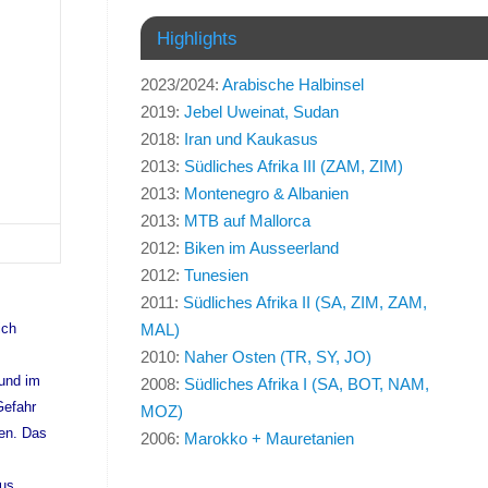
Highlights
2023/2024:
Arabische Halbinsel
2019:
Jebel Uweinat, Sudan
2018:
Iran und Kaukasus
2013:
Südliches Afrika III (ZAM, ZIM)
2013:
Montenegro & Albanien
2013:
MTB auf Mallorca
2012:
Biken im Ausseerland
2012:
Tunesien
2011:
Südliches Afrika II (SA, ZIM, ZAM,
ich
MAL)
2010:
Naher Osten (TR, SY, JO)
 und im
2008:
Südliches Afrika I (SA, BOT, NAM,
Gefahr
MOZ)
ren. Das
2006:
Marokko + Mauretanien
us.