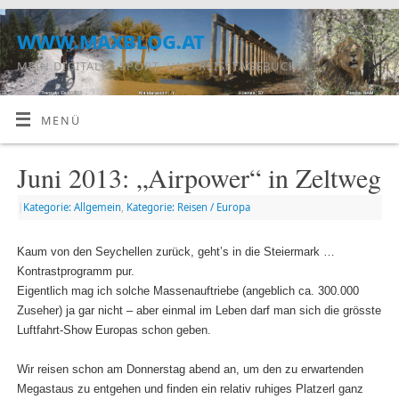
www.maxblog.at
MEIN DIGITALES SPORT- UND REISETAGEBUCH
MENÜ
Juni 2013: „Airpower“ in Zeltweg
|
Kategorie: Allgemein
,
Kategorie: Reisen / Europa
Kaum von den Seychellen zurück, geht’s in die Steiermark …
Kontrastprogramm pur.
Eigentlich mag ich solche Massenauftriebe (angeblich ca. 300.000
Zuseher) ja gar nicht – aber einmal im Leben darf man sich die grösste
Luftfahrt-Show Europas schon geben.
Wir reisen schon am Donnerstag abend an, um den zu erwartenden
Megastaus zu entgehen und finden ein relativ ruhiges Platzerl ganz