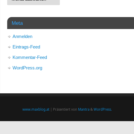
Meta
Anmelden
Eintrags-Feed
Kommentar-Feed
WordPress.org
www.maxblog.at
| Präsentiert von
Mantra
&
WordPress.