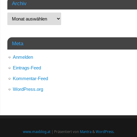
Archiv
Meta
Anmelden
Eintrags-Feed
Kommentar-Feed
WordPress.org
www.maxblog.at
| Präsentiert von
Mantra
&
WordPress.