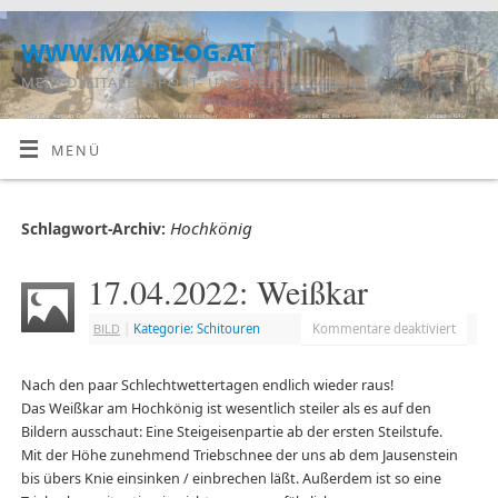
www.maxblog.at
MEIN DIGITALES SPORT- UND REISETAGEBUCH
MENÜ
Hochkönig
Schlagwort-Archiv:
17.04.2022: Weißkar
BILD
|
Kategorie: Schitouren
Kommentare deaktiviert
Nach den paar Schlechtwettertagen endlich wieder raus!
Das Weißkar am Hochkönig ist wesentlich steiler als es auf den
Bildern ausschaut: Eine Steigeisenpartie ab der ersten Steilstufe.
Mit der Höhe zunehmend Triebschnee der uns ab dem Jausenstein
bis übers Knie einsinken / einbrechen läßt. Außerdem ist so eine