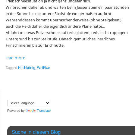
Triebschneesituation ja nicht ganz ungefährlich.
Wir brechen daher ab und warten beim Jausenstein ein paar Stunden
in der Sonne bis die untere Steilstufe einigermaßen auffirnt.
Währenddessen kommt überraschenderweise (ohne Steigeisen!)
auch die Heidi daher, die eigentlich andere Pläne hatte…
Abfahrt in etwas Pulverschnee auf teils glattem, teils leicht ruppigem
Untergrund bis zur Steilstufe. Danach gemütliches, herrliches
Firnschmieren bis zur Erichhütte.
read more
Tagged
Hochkönig
,
Weißkar
Powered by
Translate
Suche in diesem Blog