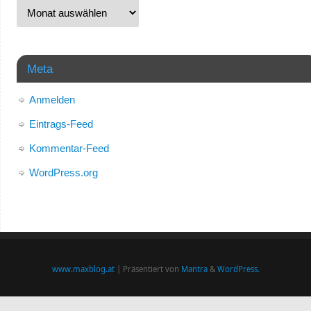
Meta
Anmelden
Eintrags-Feed
Kommentar-Feed
WordPress.org
www.maxblog.at
| Präsentiert von
Mantra
&
WordPress.