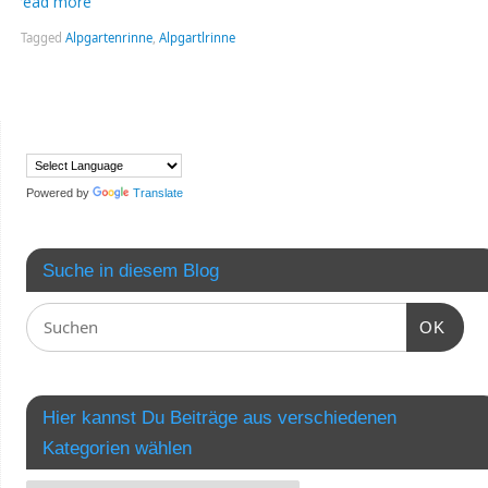
read more
Tagged
Alpgartenrinne
,
Alpgartlrinne
Powered by
Translate
Suche in diesem Blog
OK
Hier kannst Du Beiträge aus verschiedenen
Kategorien wählen