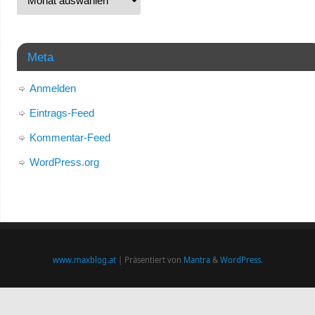
Meta
Anmelden
Eintrags-Feed
Kommentar-Feed
WordPress.org
www.maxblog.at
| Präsentiert von
Mantra
&
WordPress.