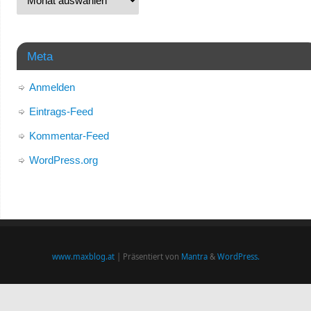
Meta
Anmelden
Eintrags-Feed
Kommentar-Feed
WordPress.org
www.maxblog.at
| Präsentiert von
Mantra
&
WordPress.