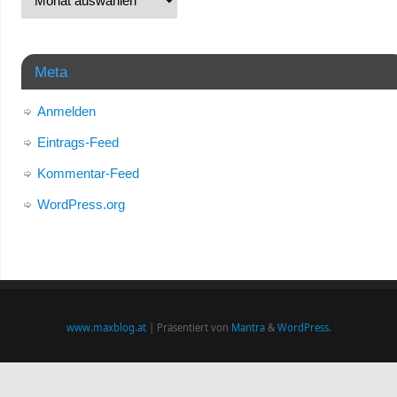
Meta
Anmelden
Eintrags-Feed
Kommentar-Feed
WordPress.org
www.maxblog.at
| Präsentiert von
Mantra
&
WordPress.