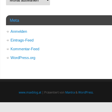
Meta
Anmelden
Eintrags-Feed
Kommentar-Feed
WordPress.org
www.maxblog.at
| Präsentiert von
Mantra
&
WordPress.