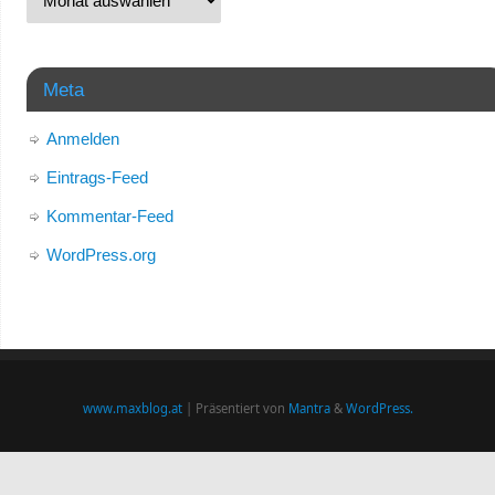
Meta
Anmelden
Eintrags-Feed
Kommentar-Feed
WordPress.org
www.maxblog.at
| Präsentiert von
Mantra
&
WordPress.