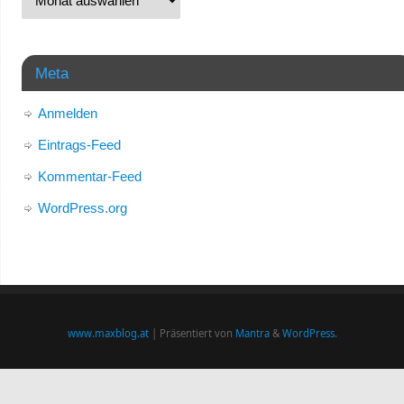
Meta
Anmelden
Eintrags-Feed
Kommentar-Feed
WordPress.org
www.maxblog.at
| Präsentiert von
Mantra
&
WordPress.