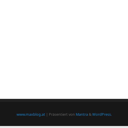
www.maxblog.at
| Präsentiert von
Mantra
&
WordPress.