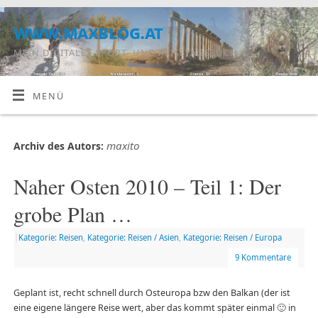
www.maxblog.at
MEIN DIGITALES SPORT- UND REISETAGEBUCH
MENÜ
maxito
Archiv des Autors:
Naher Osten 2010 – Teil 1: Der
grobe Plan …
|
Kategorie: Reisen
,
Kategorie: Reisen / Asien
,
Kategorie: Reisen / Europa
9 Kommentare
Geplant ist, recht schnell durch Osteuropa bzw den Balkan (der ist
eine eigene längere Reise wert, aber das kommt später einmal 🙂 in