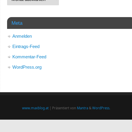
Meta
Anmelden
Eintrags-Feed
Kommentar-Feed
WordPress.org
www.maxblog.at
| Präsentiert von
Mantra
&
WordPress.